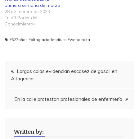
primera semana de marzo
28 de febrero de 2023
En «El Poder del
Conocimiento»
#327años
,
#altagraciadeorituco
,
#webdealta
Navegación
Largas colas evidencian escasez de gasoil en
Altagracia
de
entradas
En la calle protestan profesionales de enfermería
Written by: