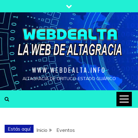
Saltar
al
contenido
WWW.WEBDEALTA.INFO
ALTAGRACIA DE ORITUCO-ESTADO GUÁRICO
Estás aquí
Inicio
Eventos