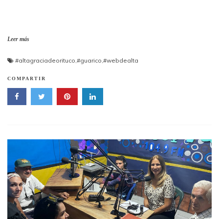
Leer más
#altagraciadeorituco
,
#guarico
,
#webdealta
COMPARTIR