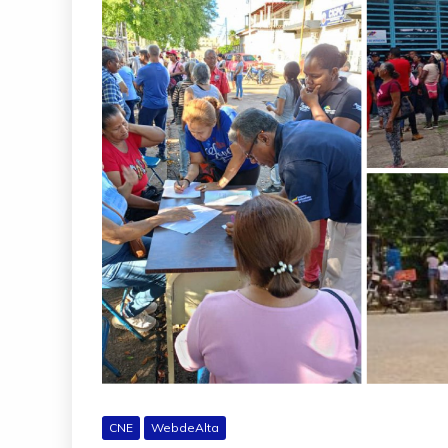
CNE
WebdeAlta