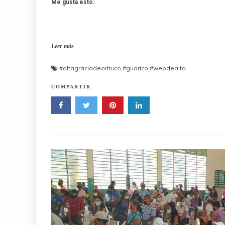
Me gusta esto:
Leer más
#altagraciadeorituco
,
#guarico
,
#webdealta
COMPARTIR