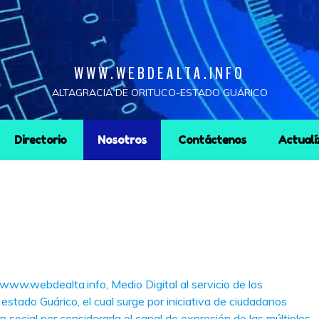
WWW.WEBDEALTA.INFO
ALTAGRACIA DE ORITUCO-ESTADO GUÁRICO
Directorio
Nosotros
Contáctenos
Actualí
ww.webdealta.info, Medio Digital al servicio de los
estado Guárico, el cual surge por iniciativa de ciudadanos
social por considerarla el canal de expresión de las múltiples