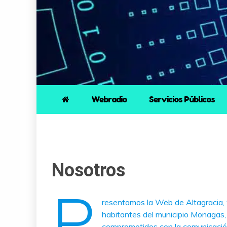
Webradio
Servicios Públicos
Nosotros
p
resentamos la Web de Altagracia, w
habitantes del municipio Monagas, 
comprometidos con la comunicación 