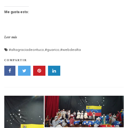
Me gusta esto:
Leer más
#altagraciadeorituco
,
#guarico
,
#webdealta
COMPARTIR