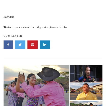
Leer más
#altagraciadeorituco
,
#guarico
,
#webdealta
COMPARTIR