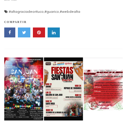
#altagraciadeorituco
,
#guarico
,
#webdealta
COMPARTIR