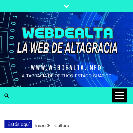
Saltar
al
contenido
WWW.WEBDEALTA.INFO
ALTAGRACIA DE ORITUCO-ESTADO GUÁRICO
Estás aquí
Inicio
Cultura