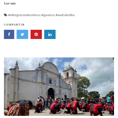
Leer más
#altagraciadeorituco
,
#guarico
,
#webdealta
COMPARTIR