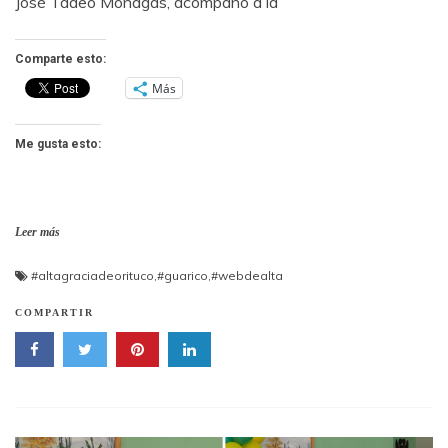
José Tadeo Monagas, acompañó a la
Comparte esto:
Más
Me gusta esto:
Leer más
#altagraciadeorituco
,
#guarico
,
#webdealta
COMPARTIR