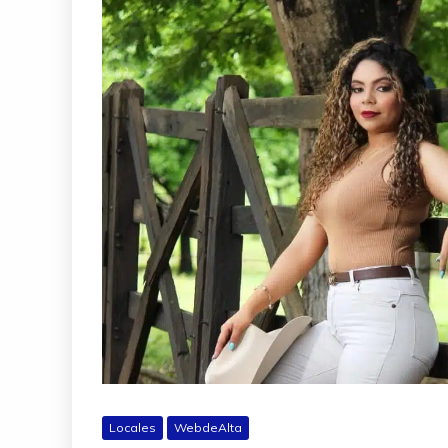
Locales
WebdeAlta