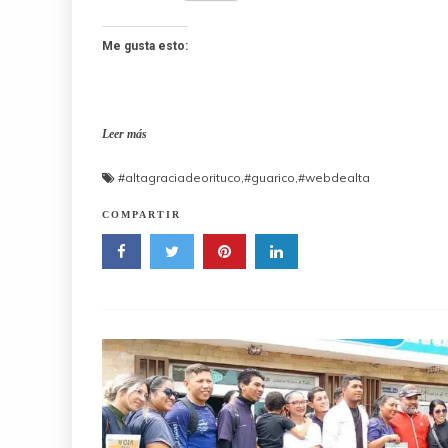
Me gusta esto:
Leer más
#altagraciadeorituco
,
#guarico
,
#webdealta
COMPARTIR