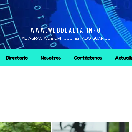
WWW.WEBDEALTA.INFO
ALTAGRACIA DE ORITUCO-ESTADO GUÁRICO
Directorio
Nosotros
Contáctenos
Actualí