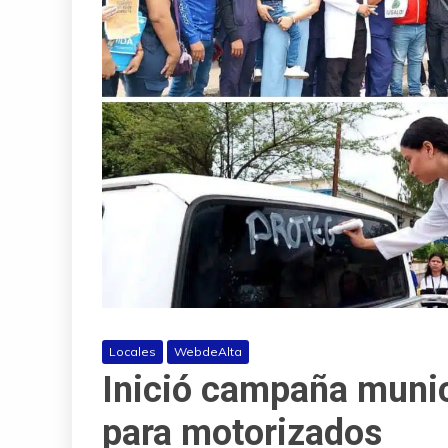
Locales
WebdeAlta
Inició campaña munic
para motorizados