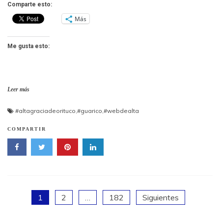
Comparte esto:
Más
Me gusta esto:
Leer más
#altagraciadeorituco
,
#guarico
,
#webdealta
COMPARTIR
Paginación
1
2
…
182
Siguientes