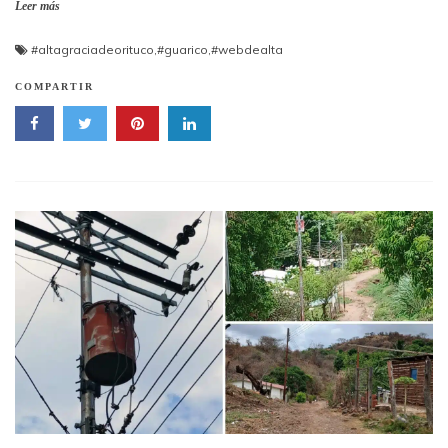
Leer más
#altagraciadeorituco
,
#guarico
,
#webdealta
COMPARTIR