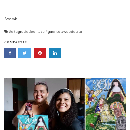
Leer más
#altagraciadeorituco
,
#guarico
,
#webdealta
COMPARTIR