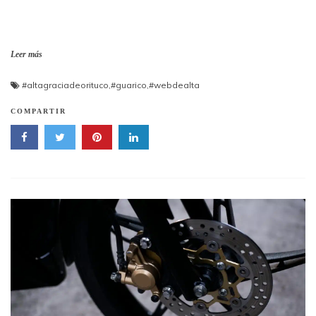
Leer más
#altagraciadeorituco
,
#guarico
,
#webdealta
COMPARTIR