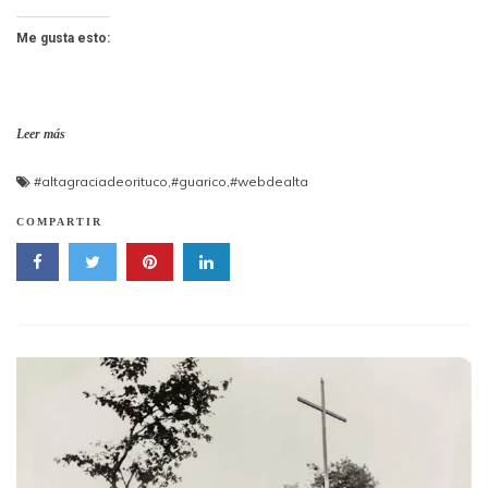
Me gusta esto:
Leer más
#altagraciadeorituco
,
#guarico
,
#webdealta
COMPARTIR