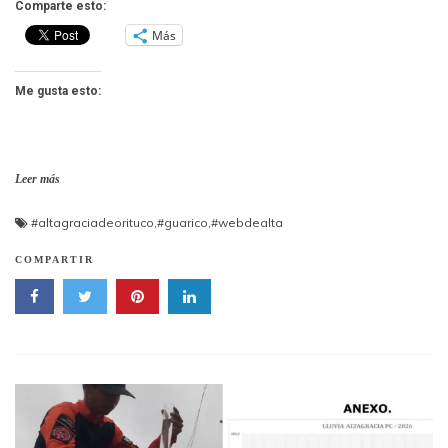
Comparte esto:
Más
Me gusta esto:
Leer más
#altagraciadeorituco
,
#guarico
,
#webdealta
COMPARTIR