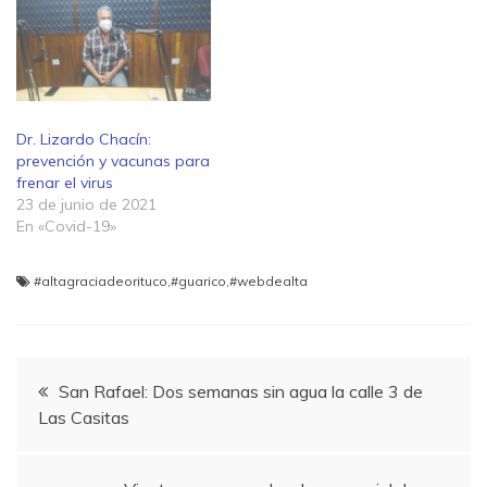
Dr. Lizardo Chacín:
prevención y vacunas para
frenar el virus
23 de junio de 2021
En «Covid-19»
#altagraciadeorituco
,
#guarico
,
#webdealta
Navegación
San Rafael: Dos semanas sin agua la calle 3 de
Las Casitas
de
entradas