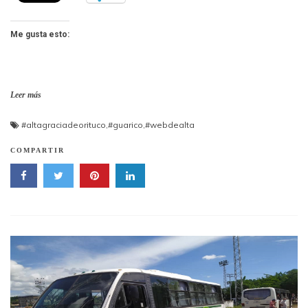
Me gusta esto:
Leer más
#altagraciadeorituco
,
#guarico
,
#webdealta
COMPARTIR