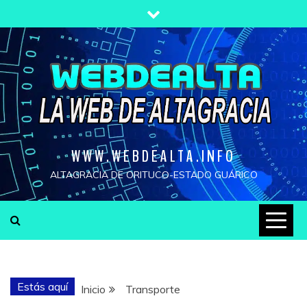
Saltar
al
contenido
WWW.WEBDEALTA.INFO
ALTAGRACIA DE ORITUCO-ESTADO GUÁRICO
Estás aquí
Inicio
Transporte