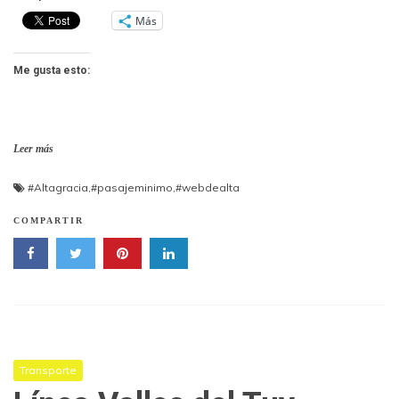
Más
Me gusta esto:
Leer más
#Altagracia
,
#pasajeminimo
,
#webdealta
COMPARTIR
Transporte