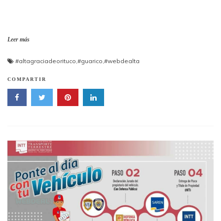
Leer más
#altagraciadeorituco
,
#guarico
,
#webdealta
COMPARTIR