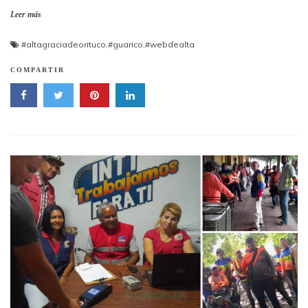
Leer más
#altagraciadeorituco
,
#guarico
,
#webdealta
COMPARTIR