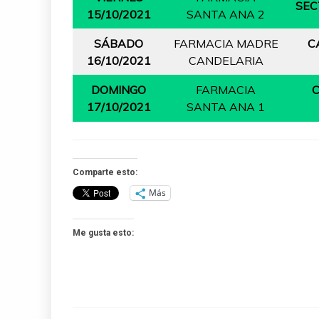
SEC
15/10/2021
SANTA ANA 2
SÁBADO
FARMACIA MADRE
C
16/10/2021
CANDELARIA
DOMINGO
FARMACIA
C
17/10/2021
SANTA ANA 1
Comparte esto:
Más
Me gusta esto: