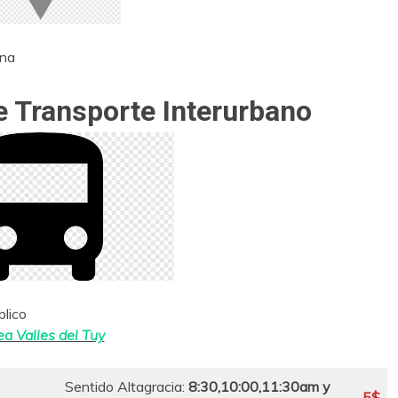
ina
 Transporte Interurbano
lico
ea Valles del Tuy
Sentido Altagracia:
8:30,10:00,11:30am y
5$