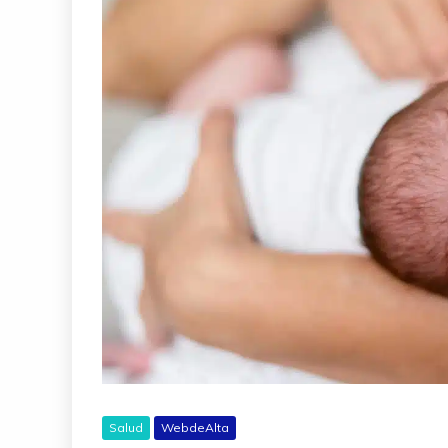
Salud
WebdeAlta