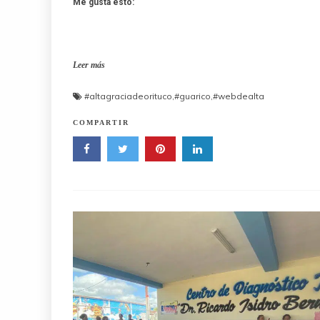
Me gusta esto:
Leer más
#altagraciadeorituco
,
#guarico
,
#webdealta
COMPARTIR