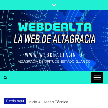
Saltar
al
contenido
WWW.WEBDEALTA.INFO
ALTAGRACIA DE ORITUCO-ESTADO GUÁRICO
Estás aquí
Inicio
Mesa Técnica