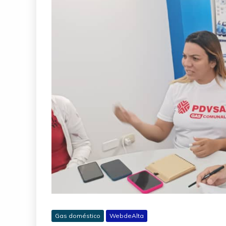
Gas doméstico
WebdeAlta