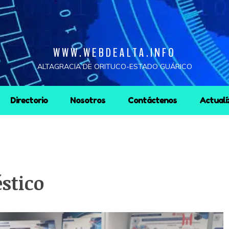
WWW.WEBDEALTA.INFO
ALTAGRACIA DE ORITUCO-ESTADO GUÁRICO
Directorio
Nosotros
Contáctenos
Actualí
stico