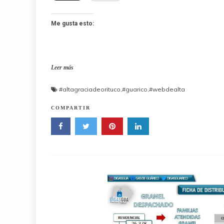
Me gusta esto:
Leer más
#altagraciadeorituco
,
#guarico
,
#webdealta
COMPARTIR