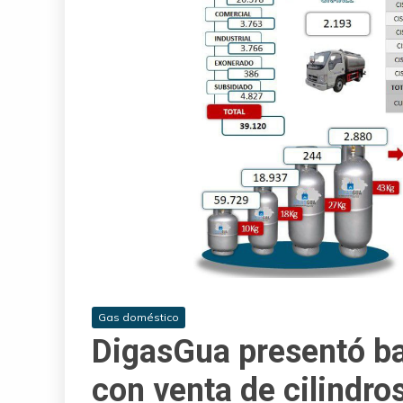
Gas doméstico
DigasGua presentó ba
con venta de cilindro