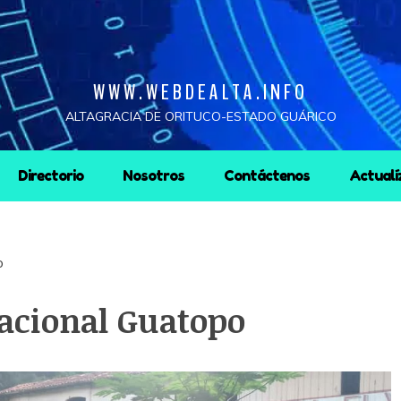
WWW.WEBDEALTA.INFO
ALTAGRACIA DE ORITUCO-ESTADO GUÁRICO
Directorio
Nosotros
Contáctenos
Actualí
o
acional Guatopo