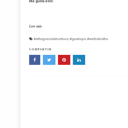
Me gusta esto:
Leer más
#altagraciadeorituco
,
#guatopo
,
#webdealta
COMPARTIR