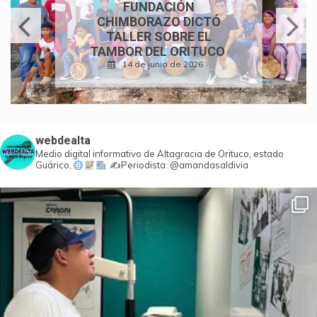
350 AÑOS DE FE Y
TRADICIÓN: CONCIERTO
DE COROS
PARROQUIALES
24 de mayo de 2026
webdealta
Medio digital informativo de Altagracia de Orituco, estado
Guárico,
✍️Periodista: @amandasaldivia