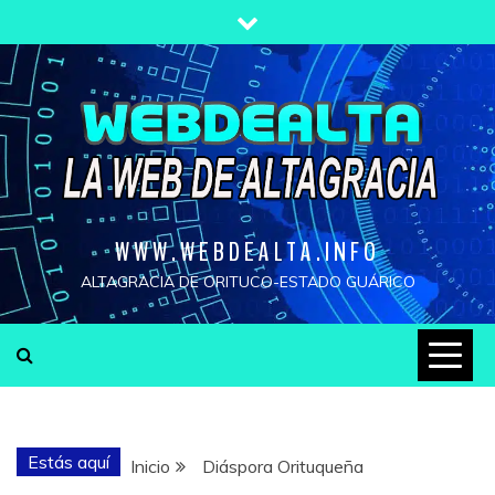
Saltar
al
contenido
WWW.WEBDEALTA.INFO
ALTAGRACIA DE ORITUCO-ESTADO GUÁRICO
Estás aquí
Inicio
Diáspora Orituqueña