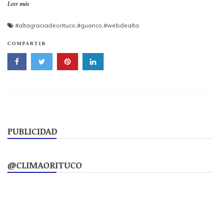
Leer más
#altagraciadeorituco
,
#guarico
,
#webdealta
COMPARTIR
PUBLICIDAD
@CLIMAORITUCO