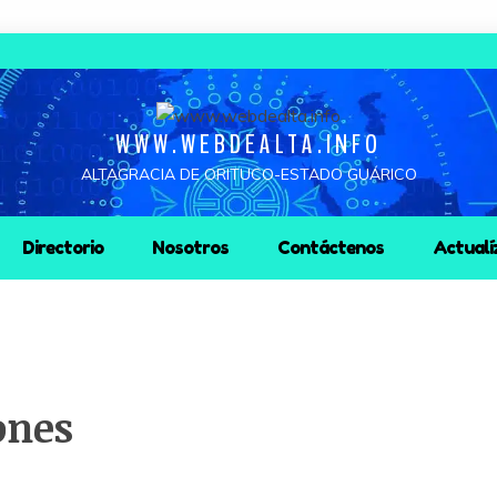
WWW.WEBDEALTA.INFO
ALTAGRACIA DE ORITUCO-ESTADO GUÁRICO
Directorio
Nosotros
Contáctenos
Actualí
ones