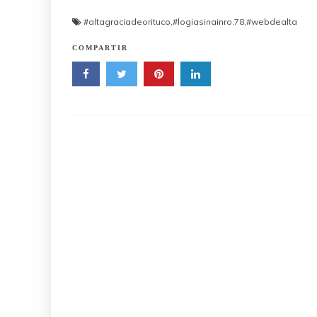
#altagraciadeorituco
,
#logiasinainro.78
,
#webdealta
COMPARTIR