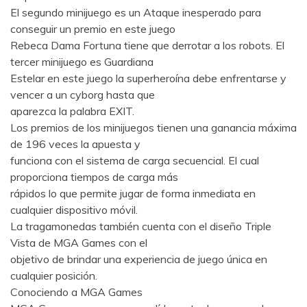
El segundo minijuego es un Ataque inesperado para
conseguir un premio en este juego
Rebeca Dama Fortuna tiene que derrotar a los robots. El
tercer minijuego es Guardiana
Estelar en este juego la superheroína debe enfrentarse y
vencer a un cyborg hasta que
aparezca la palabra EXIT.
Los premios de los minijuegos tienen una ganancia máxima
de 196 veces la apuesta y
funciona con el sistema de carga secuencial. El cual
proporciona tiempos de carga más
rápidos lo que permite jugar de forma inmediata en
cualquier dispositivo móvil.
La tragamonedas también cuenta con el diseño Triple
Vista de MGA Games con el
objetivo de brindar una experiencia de juego única en
cualquier posición.
Conociendo a MGA Games