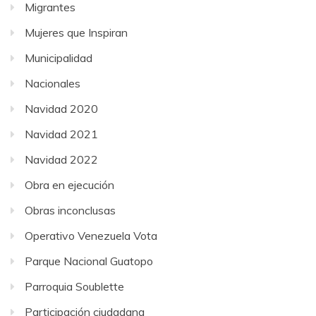
Migrantes
Mujeres que Inspiran
Municipalidad
Nacionales
Navidad 2020
Navidad 2021
Navidad 2022
Obra en ejecución
Obras inconclusas
Operativo Venezuela Vota
Parque Nacional Guatopo
Parroquia Soublette
Participación ciudadana