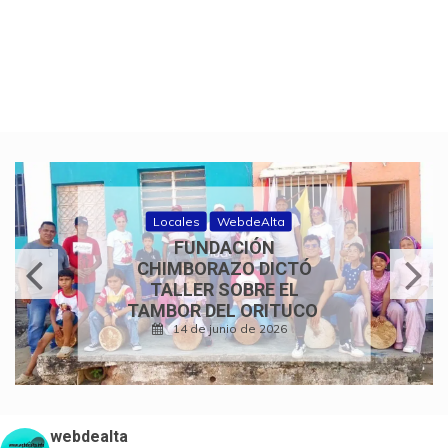
Historias de fe
WebdeAlta
350 AÑOS DE FE Y
TRADICIÓN: CONCIERTO
DE COROS
PARROQUIALES
24 de mayo de 2026
webdealta