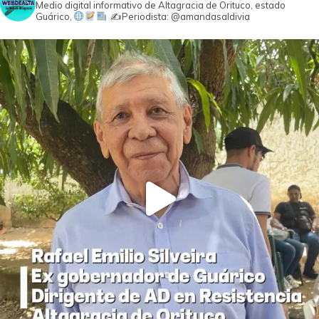
Medio digital informativo de Altagracia de Orituco, estado
Guárico,
✍️Periodista: @amandasaldivia