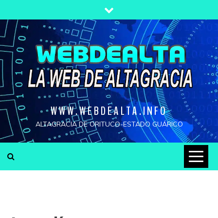
Saltar
al
contenido
WWW.WEBDEALTA.INFO
ALTAGRACIA DE ORITUCO-ESTADO GUÁRICO