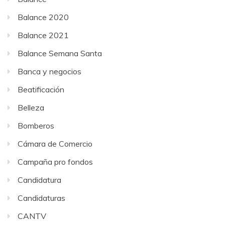
Balance 2020
Balance 2021
Balance Semana Santa
Banca y negocios
Beatificación
Belleza
Bomberos
Cámara de Comercio
Campaña pro fondos
Candidatura
Candidaturas
CANTV