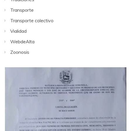
Transporte
Transporte colectivo
Vialidad
WebdeAlta
Zoonosis