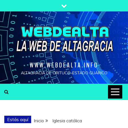
Saltar
al
contenido
WWW.WEBDEALTA.INFO
ALTAGRACIA DE ORITUCO-ESTADO GUÁRICO
Estás aquí
Inicio
Iglesia católica