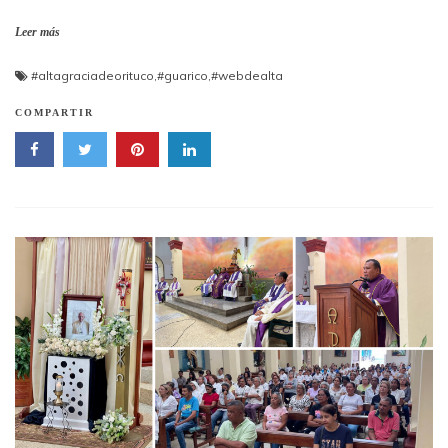
Leer más
#altagraciadeorituco
,
#guarico
,
#webdealta
COMPARTIR