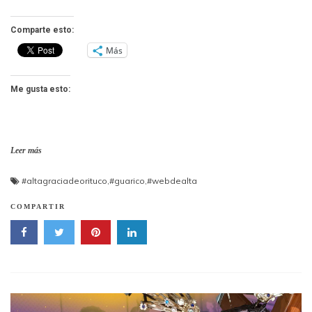
Comparte esto:
Más
Me gusta esto:
Leer más
#altagraciadeorituco
,
#guarico
,
#webdealta
COMPARTIR