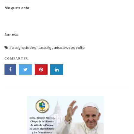
Me gusta esto:
Leer más
#altagraciadeorituco
,
#guarico
,
#webdealta
COMPARTIR