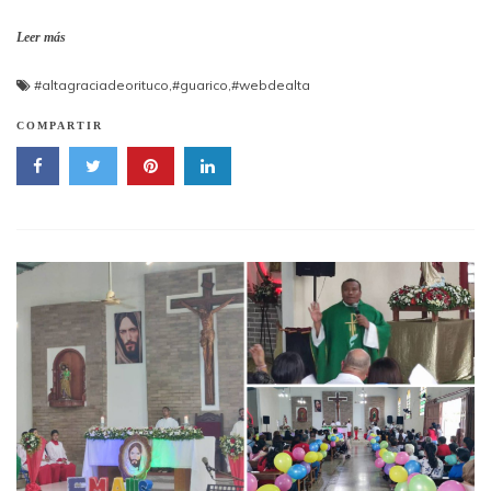
Leer más
#altagraciadeorituco
,
#guarico
,
#webdealta
COMPARTIR