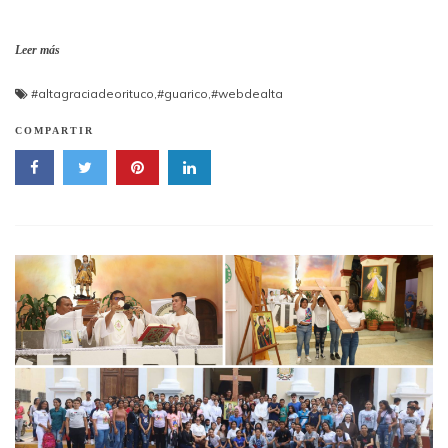
Leer más
#altagraciadeorituco
,
#guarico
,
#webdealta
COMPARTIR