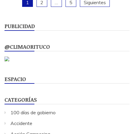
Paginación
1
2
…
5
Siguientes
de
PUBLICIDAD
entradas
@CLIMAORITUCO
ESPACIO
CATEGORÍAS
100 días de gobierno
Accidente
Acción Campesina