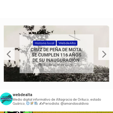
Historia local
WebdeAlta
CRUZ DE PEÑA DE MOTA:
SE CUMPLEN 116 AÑOS
DE SU INAUGURACIÓN
19 de abril de 2026
webdealta
Medio digital informativo de Altagracia de Orituco, estado
Guárico,
✍️Periodista: @amandasaldivia