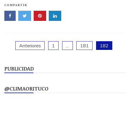
COMPARTIR
Paginación
Anteriores
1
…
181
182
de
PUBLICIDAD
entradas
@CLIMAORITUCO