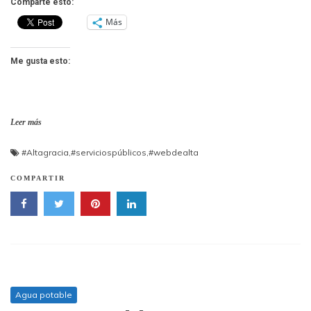
Comparte esto:
Más
Me gusta esto:
Leer más
#Altagracia
,
#serviciospúblicos
,
#webdealta
COMPARTIR
Agua potable