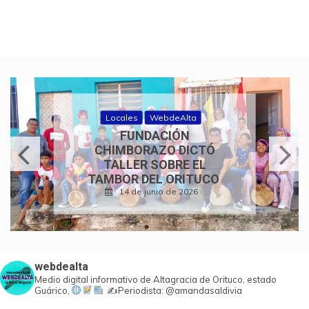
Historias de fe
WebdeAlta
350 AÑOS DE FE Y
TRADICIÓN: CONCIERTO
DE COROS
PARROQUIALES
24 de mayo de 2026
webdealta
Medio digital informativo de Altagracia de Orituco, estado
Guárico,
✍️Periodista: @amandasaldivia