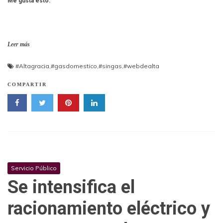
Me gusta esto:
Leer más
#Altagracia
,
#gasdomestico
,
#singas
,
#webdealta
COMPARTIR
Servicio Público
Se intensifica el
racionamiento eléctrico y