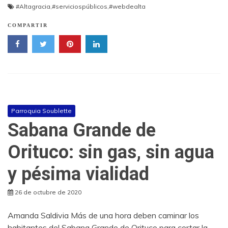
#Altagracia
,
#serviciospúblicos
,
#webdealta
COMPARTIR
Parroquia Soublette
Sabana Grande de
Orituco: sin gas, sin agua
y pésima vialidad
26 de octubre de 2020
Amanda Saldivia Más de una hora deben caminar los
habitantes del Sabana Grande de Orituco para cortar la