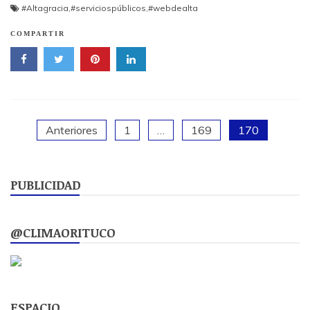
#Altagracia
,
#serviciospúblicos
,
#webdealta
COMPARTIR
Paginación
Anteriores
1
…
169
170
de
PUBLICIDAD
entradas
@CLIMAORITUCO
ESPACIO