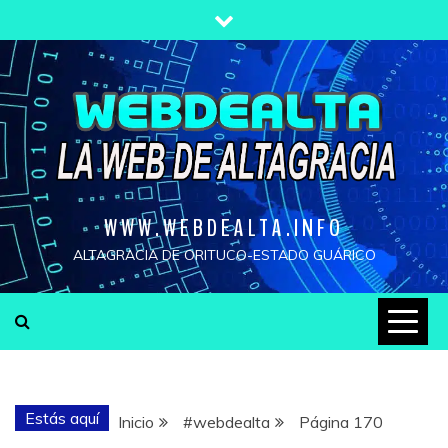
Saltar
al
contenido
WWW.WEBDEALTA.INFO
ALTAGRACIA DE ORITUCO-ESTADO GUÁRICO
Estás aquí
Inicio
#webdealta
Página 170