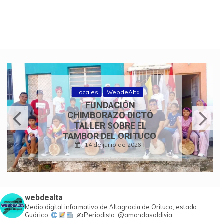
Historias de fe
WebdeAlta
350 AÑOS DE FE Y
TRADICIÓN: CONCIERTO
DE COROS
PARROQUIALES
24 de mayo de 2026
webdealta
Medio digital informativo de Altagracia de Orituco, estado
Guárico,
✍️Periodista: @amandasaldivia