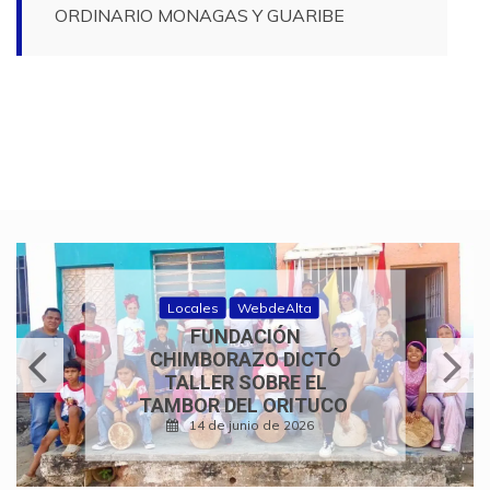
ORDINARIO MONAGAS Y GUARIBE
Historias de fe
WebdeAlta
350 AÑOS DE FE Y
TRADICIÓN: CONCIERTO
DE COROS
PARROQUIALES
24 de mayo de 2026