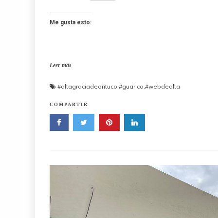
Me gusta esto:
Leer más
#altagraciadeorituco
,
#guarico
,
#webdealta
COMPARTIR