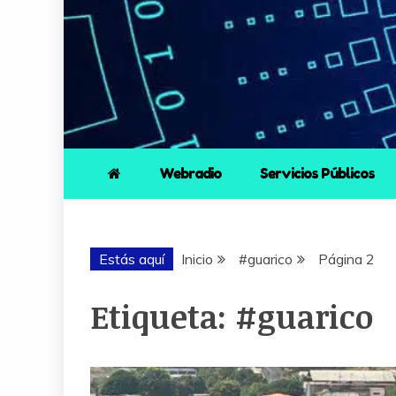
Webradio
Servicios Públicos
Estás aquí
Inicio
#guarico
Página 2
Etiqueta:
#guarico