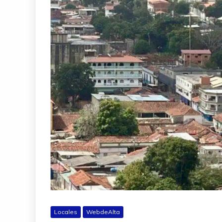
Locales
WebdeAlta