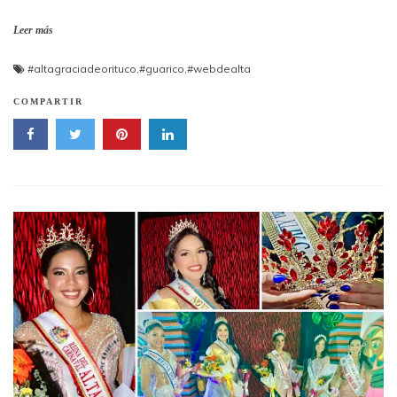
Leer más
#altagraciadeorituco
,
#guarico
,
#webdealta
COMPARTIR