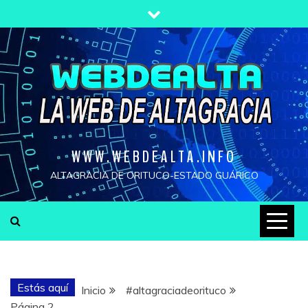
Saltar
al
contenido
WWW.WEBDEALTA.INFO
ALTAGRACIA DE ORITUCO-ESTADO GUÁRICO
Estás aquí
Inicio
#altagraciadeorituco
Página 2