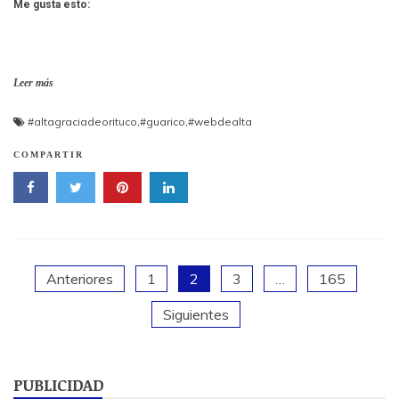
Me gusta esto:
Leer más
#altagraciadeorituco
,
#guarico
,
#webdealta
COMPARTIR
Paginación
Anteriores
1
2
3
…
165
Siguientes
de
entradas
PUBLICIDAD