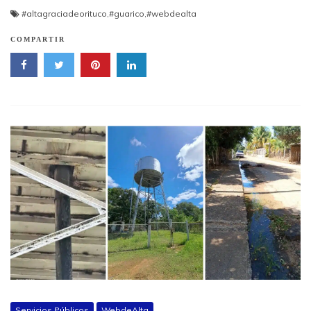
#altagraciadeorituco
,
#guarico
,
#webdealta
COMPARTIR
Servicios Públicos
WebdeAlta