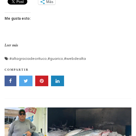
Más
Me gusta esto:
Leer más
#altagraciadeorituco
,
#guarico
,
#webdealta
COMPARTIR