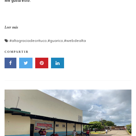
Me gusta esto:
Leer más
#altagraciadeorituco
,
#guarico
,
#webdealta
COMPARTIR