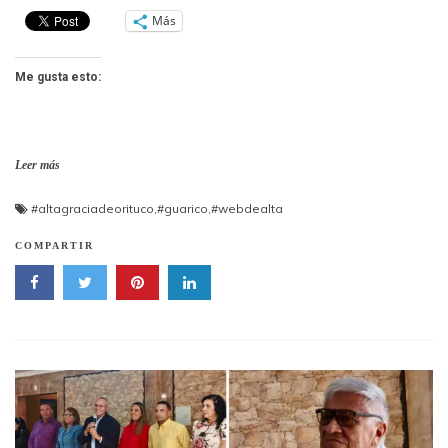
Más
Me gusta esto:
Leer más
#altagraciadeorituco
,
#guarico
,
#webdealta
COMPARTIR