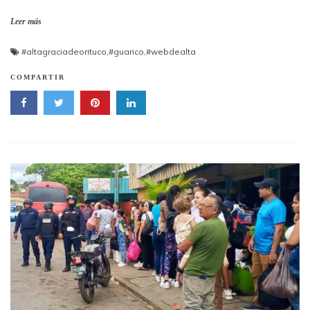
Leer más
#altagraciadeorituco
,
#guarico
,
#webdealta
COMPARTIR