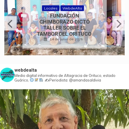
Historias de fe
WebdeAlta
350 AÑOS DE FE Y
TRADICIÓN: CONCIERTO
DE COROS
PARROQUIALES
24 de mayo de 2026
webdealta
Medio digital informativo de Altagracia de Orituco, estado
Guárico,
✍️Periodista: @amandasaldivia