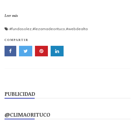
Leer más
#fundasolez
,
#lezamadeorituco
,
#webdealta
COMPARTIR
PUBLICIDAD
@CLIMAORITUCO