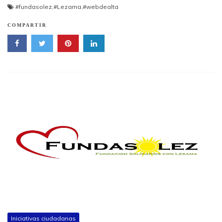
#fundasolez
,
#Lezama
,
#webdealta
COMPARTIR
Iniciativas ciudadanas