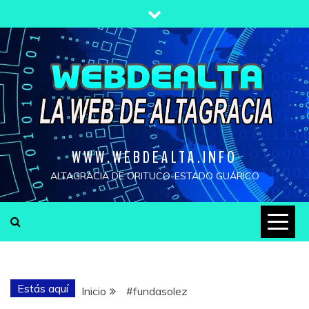
Saltar
al
contenido
WWW.WEBDEALTA.INFO
ALTAGRACIA DE ORITUCO-ESTADO GUÁRICO
Estás aquí
Inicio
#fundasolez