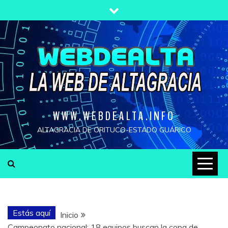
Saltar
al
contenido
WWW.WEBDEALTA.INFO
ALTAGRACIA DE ORITUCO-ESTADO GUÁRICO
Estás aquí
Inicio
Campeonato nacional: 18 equipos buscan la copa de