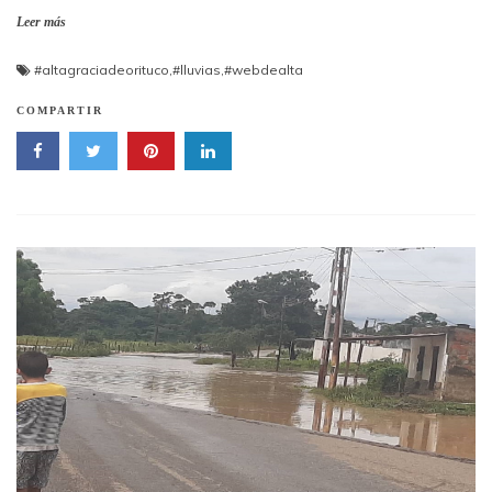
Leer más
#altagraciadeorituco
,
#lluvias
,
#webdealta
COMPARTIR