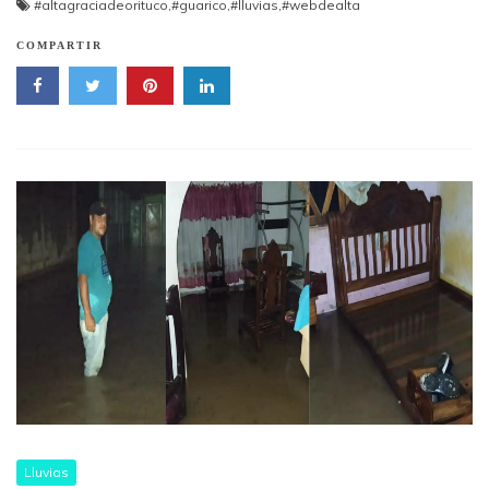
#altagraciadeorituco
,
#guarico
,
#lluvias
,
#webdealta
COMPARTIR
Lluvias