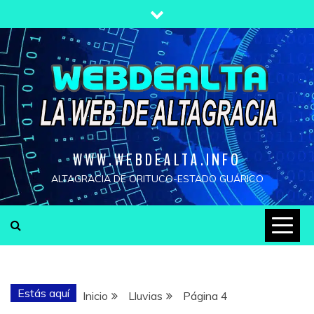
Saltar
al
contenido
WWW.WEBDEALTA.INFO
ALTAGRACIA DE ORITUCO-ESTADO GUÁRICO
Estás aquí
Inicio
Lluvias
Página 4