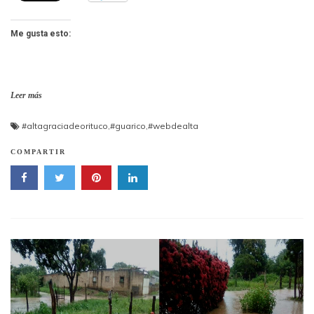
Me gusta esto:
Leer más
#altagraciadeorituco
,
#guarico
,
#webdealta
COMPARTIR