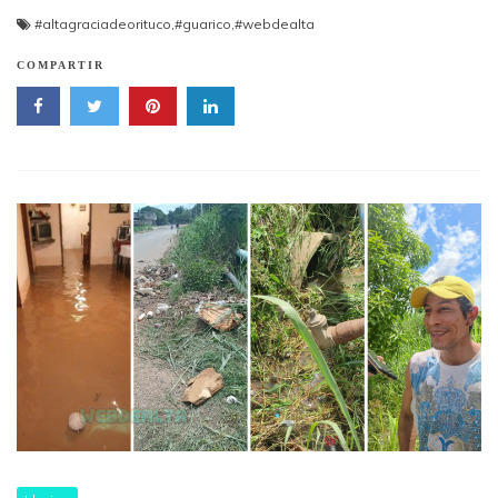
#altagraciadeorituco
,
#guarico
,
#webdealta
COMPARTIR