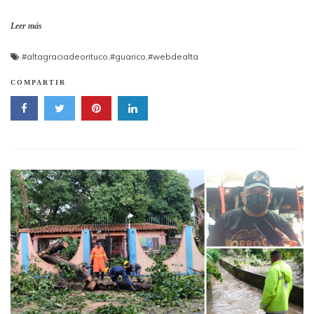
Leer más
#altagraciadeorituco
,
#guarico
,
#webdealta
COMPARTIR