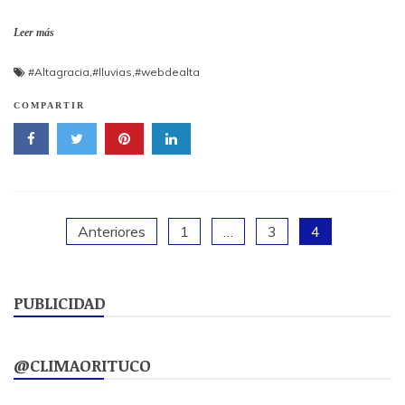
Leer más
#Altagracia
,
#lluvias
,
#webdealta
COMPARTIR
Paginación
Anteriores
1
…
3
4
de
PUBLICIDAD
entradas
@CLIMAORITUCO